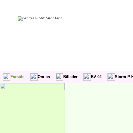
Andreas Lund& Sanne Lund
Forside
Om os
Billeder
BV 02
Storm P K